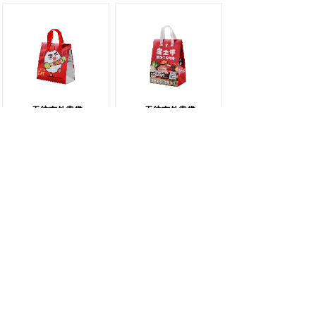
无纺布外卖袋
无纺布外卖袋
新闻动态
more >
热烈祝贺浙江华庆塑业有限公司官方网站
2024-01-24
热烈祝贺浙江华庆塑业有限公司官方网站
2023-12-27
热烈祝贺浙江华庆塑业有限公司官方网站
2023-12-27
联系我们
more >
服务热线：138-0661-7370