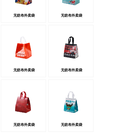
无纺布外卖袋
无纺布外卖袋
无纺布外卖袋
无纺布外卖袋
无纺布外卖袋
无纺布外卖袋