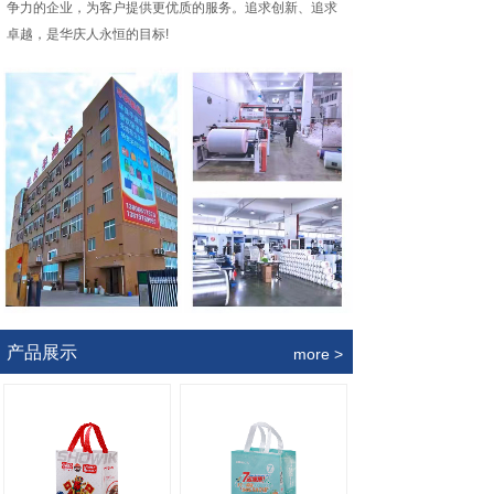
争力的企业，为客户提供更优质的服务。追求创新、追求
卓越，是华庆人永恒的目标!
产品展示
more >